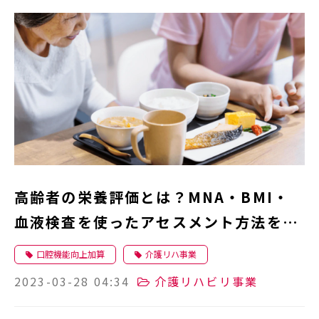
高齢者の栄養評価とは？MNA・BMI・
血液検査を使ったアセスメント方法をリ
ハビリ施設向けに解説
口腔機能向上加算
介護リハ事業
2023-03-28 04:34
介護リハビリ事業