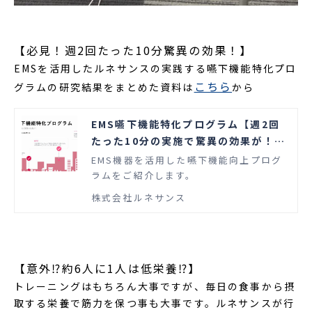
【必見！週2回たった10分驚異の効果！】
EMSを活用したルネサンスの実践する嚥下機能特化プロ
こちら
グラムの研究結果をまとめた資料は
から
EMS嚥下機能特化プログラム【週2回
たった10分の実施で驚異の効果が！】
｜株式会社ルネサンス
EMS機器を活用した嚥下機能向上プログ
ラムをご紹介します。
株式会社ルネサンス
【意外⁉約6人に1人は低栄養⁉】
トレーニングはもちろん大事ですが、毎日の食事から摂
取する栄養で筋力を保つ事も大事です。ルネサンスが行