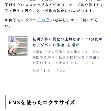
下げやクロスステップなどがあり、テーブルや手すりに
手を添えて行うことで転倒の防止につながります。
こちら
転倒予防に役立つ
の記事も併せてご覧くださ
い。
転倒予防に役立つ運動とは？ “3分間の
カラダづくり体操”を紹介
企業における労働災害対策として、身体
機能の維持や、転倒予防に役立つ取組み
を実施することが大切です。 しかし、健
康経営に取組む企業の人事担当者や安全
株式会社ルネサンス
衛生担当者のなかには、「どのような運
動方法を取り入れたらよいか分からな
い」という方もいるのではないでしょう
か。 この記事では、転倒や腰痛の予防に
役立つ運動方法や、体の状態を知るため
のセルフチェックを紹介します。
EMSを使ったエクササイズ