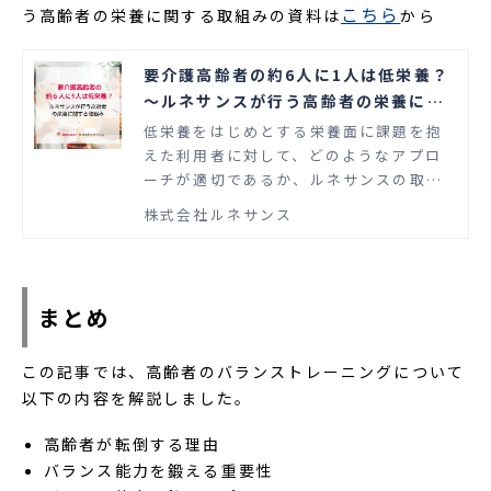
こちら
う高齢者の栄養に関する取組みの資料は
から
要介護高齢者の約6人に1人は低栄養？
〜ルネサンスが行う高齢者の栄養に関
する取組み〜
低栄養をはじめとする栄養面に課題を抱
えた利用者に対して、どのようなアプロ
ーチが適切であるか、ルネサンスの取組
み事例と合わせて解説した資料です。
株式会社ルネサンス
まとめ
この記事では、高齢者のバランストレーニングについて
以下の内容を解説しました。
高齢者が転倒する理由
バランス能力を鍛える重要性