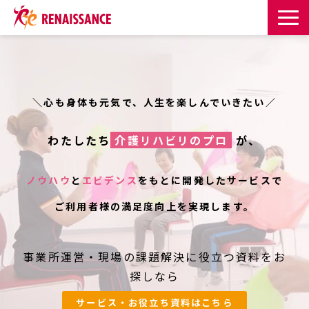
サービス一覧
課題・目的からサービスを探す
＼心も身体も元気で、人生を楽しんでいきたい／
導入事例
わたしたち
介護リハビリのプロ 
 が、
お知らせ
ノウハウ
と
エビデンス
をもとに開発したサービスで
ご利用者様の満足度向上を実現します。
お役立ち記事一覧
お役立ち資料
事業所運営・現場の課題解決に役立つ資料をお
探しなら
イベント・セミナー
サービス・お役立ち資料はこちら