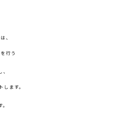
スは、
どを行う
し、
、
トします。
す。