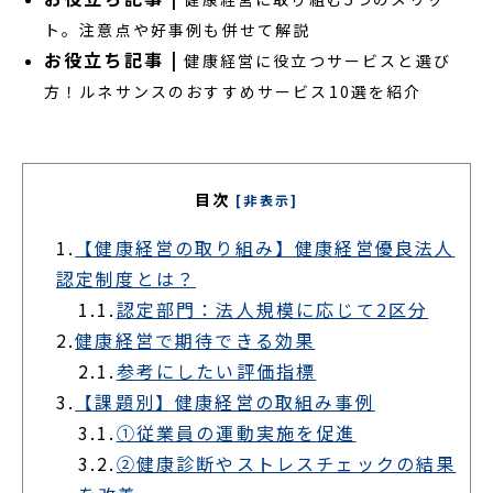
ト。注意点や好事例も併せて解説
お役立ち記事 |
健康経営に役立つサービスと選び
方！ルネサンスのおすすめサービス10選を紹介
目次
[非表示]
1.
【健康経営の取り組み】健康経営優良法人
認定制度とは？
1.1.
認定部門：法人規模に応じて2区分
2.
健康経営で期待できる効果
2.1.
参考にしたい評価指標
3.
【課題別】健康経営の取組み事例
3.1.
①従業員の運動実施を促進
3.2.
②健康診断やストレスチェックの結果