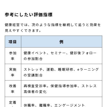
まざまなメリットをもたらすと考えられ
ます。 健康経営の実施を考えている企業
の担当者さまのなかには、「健康経営の
参考にしたい評価指標
具体的なメリットは何か」「健康経営で
効果を得られた事例にはどのようなもの
健康経営では、次のような指標を継続して追うと効果を
があるか」と調べている方もいるのでは
見えやすくできます。
ないでしょうか。この記事では、健康経
営に取り組むメリットや企業の好事例に
項目
例
ついて紹介します。
参加
健康イベント、セミナー、健診後フォロー
率
の参加割合
実施
ストレッチ、運動、睡眠研修、eラーニング
率
の受講割合
改善
再検査受診率。保健指導参加率、ストレス
率
高値者の変化
定着
休職率、離職率、エンゲージメント