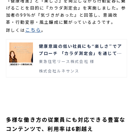
『健康増進』と『楽しさ』を両立しながら行動変容に繋
げることを目的に『カラダ測定会』を実施しました。参
加者の99％が『気づきがあった』と回答し、意識改
革・行動変容・風土醸成に繋がっているようです。
こちら
詳しくは
。
健康意識の低い社員にも“楽しさ”でア
プローチ 「カラダ測定会」を通じて主
体的な行動変容を促す
東急住宅リース株式会社 様
株式会社ルネサンス
多様な働き方の従業員にも対応できる豊富な
コンテンツで、利用率は6割越え