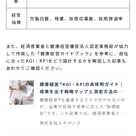
率
経営
欠勤日数、残業、採用応募数、採用辞退率
指標
また、経済産業省と健康経営優良法人認定事務局が協力
して作成した『健康経営ガイドブック』を参考に、自社
に合ったKGI・KPIをどう設計するかを解説した記事も
あわせてご確認ください。
健康経営®KGI・KPIの具体例ガイド |
成果を出す戦略マップと測定方法の解
説
健康経営®を推進するうえで欠かせないの
が、企業が目指す成果に応じた“指標設
計”です。この記事では、経済産業省と健
康経営優良法人認定事務局が協力して作
株式会社ルネサンス
成した『健康経営ガイドブック』を参考
に、自社に合ったKGI・KPIの設計方法を