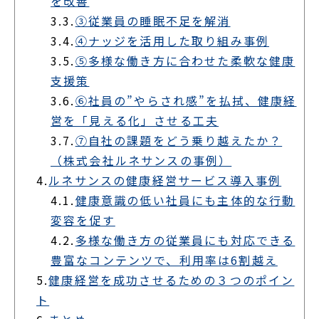
を改善
3.3.
③従業員の睡眠不足を解消
3.4.
④ナッジを活用した取り組み事例
3.5.
⑤多様な働き方に合わせた柔軟な健康
支援策
3.6.
⑥社員の”やらされ感”を払拭、健康経
営を「見える化」させる工夫
3.7.
⑦自社の課題をどう乗り越えたか？
（株式会社ルネサンスの事例）
4.
ルネサンスの健康経営サービス導入事例
4.1.
健康意識の低い社員にも主体的な行動
変容を促す
4.2.
多様な働き方の従業員にも対応できる
豊富なコンテンツで、利用率は6割越え
5.
健康経営を成功させるための３つのポイン
ト