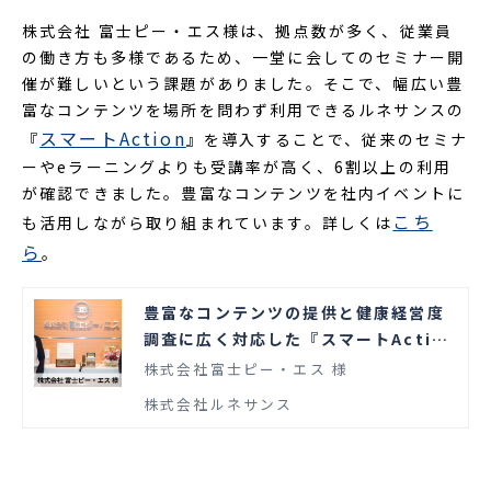
株式会社 富士ピー・エス様は、拠点数が多く、従業員
の働き方も多様であるため、一堂に会してのセミナー開
催が難しいという課題がありました。そこで、幅広い豊
富なコンテンツを場所を問わず利用できるルネサンスの
スマートAction
『
』を導入することで、従来のセミナ
ーやeラーニングよりも受講率が高く、6割以上の利用
が確認できました。豊富なコンテンツを社内イベントに
こち
も活用しながら取り組まれています。詳しくは
ら
。
豊富なコンテンツの提供と健康経営度
調査に広く対応した『スマートAction
スタンダードプラン』で利用者は6割超
株式会社富士ピー・エス 様
え！効果を実感
株式会社ルネサンス