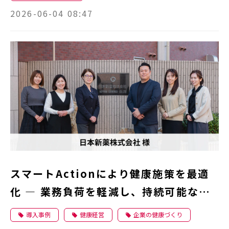
2026-06-04 08:47
スマートActionにより健康施策を最適
化 ― 業務負荷を軽減し、持続可能な健
康経営体制を構築 ―
導入事例
健康経営
企業の健康づくり