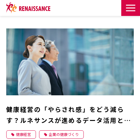
サービス一覧
課題・目的からサービスを探す
導入事例
お知らせ
お役立ち記事一覧
健康経営の「やらされ感」をどう減ら
お役立ち資料
す？ルネサンスが進めるデータ活用と組
織別施策 | 株式会社ルネサンスの健康経
イベント・セミナー
健康経営
企業の健康づくり