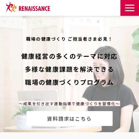
サービス一覧
職場の健康づくり ご担当者さま必見！
課題・目的からサービスを探す
健康経営の多くのテーマに対応
導入事例
多様な健康課題を解決できる
お知らせ
職場の健康づくりプログラム
お役立ち記事一覧
～成果を引き出す運動指導で健康づくりを習慣化～
お役立ち資料
資料請求はこちら
イベント・セミナー