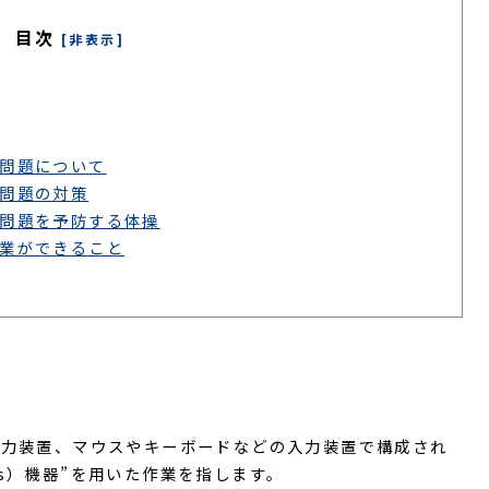
目次
[非表示]
康問題について
康問題の対策
康問題を予防する体操
企業ができること
出力装置、マウスやキーボードなどの入力装置で構成され
minals）機器”を用いた作業を指します。