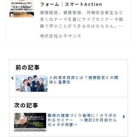
フォーム｜スマートAction
健康経営、健康管理、労働安全衛生など
多くのテーマを基にライブセミナーや動
画で学ぶことができるのはもちろん。参
加率を高めるための“行動変容”につなが
株式会社ルネサンス
る施策から“効果測定”まで、一貫したサ
ービス内容で“成果に伴走”いたします。
前の記事
人的資本投資とは？健康経営との関
係と重要性
次の記事
職場の健康づくり施策に！カラダか
わるセミナー ～健診2か月前から
のメタボ改善～