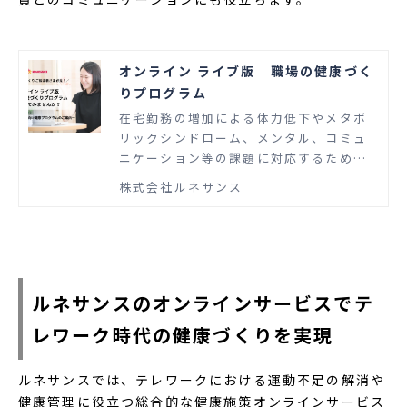
オンライン ライブ版｜職場の健康づく
りプログラム
在宅勤務の増加による体力低下やメタボ
リックシンドローム、メンタル、コミュ
ニケーション等の課題に対応するため
「オンラインプログラム」を開発いたし
株式会社ルネサンス
ました！ 本プログラムは「Zoom」を活
用しLIVE配信いたします。 受講者は自宅
でもオフィスでも参加でき、テレワーク
や在宅勤務をする職場の仲間とのコミュ
ニケーションが図れます。 また、LIVE配
信のためインストラクターと参加者との
ルネサンスのオンラインサービスでテ
間で双方向のコミュニケーションが実現
レワーク時代の健康づくりを実現
でき、リアルのレッスンと同様のプログ
ラムを受けることができます。
ルネサンスでは、テレワークにおける運動不足の解消や
健康管理に役立つ総合的な健康施策オンラインサービス