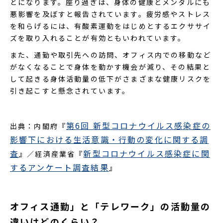
とになります。座り過ぎは、身体の健康とメンタルにも
悪影響を及ぼすと報告されています。疲労感やストレス
を和らげるには、有酸素運動をはじめとするエクササイ
ズを取り入れることが有効ともいわれています。
また、通勤や取引先への訪問、オフィス内での移動など
がなくなることで身体を動かす機会が減り、その結果と
して起きる身体活動量の低下がさまざまな健康リスクを
引き起こすと懸念されています。
第6回 新型コロナウイルス感染症の
出典：内閣府『
影響下における生活意識・行動の変化に関する調
査
新型コロナウイルス感染症に関
』／経済産業省『
するアンケート調査結果
』
オフィス通勤」と「テレワーク」の活動量の
違いはどのくらい？