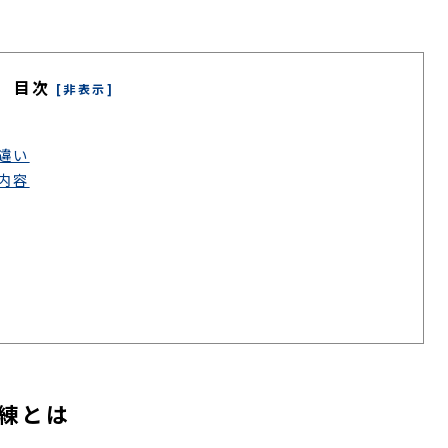
目次
[非表示]
違い
内容
練とは