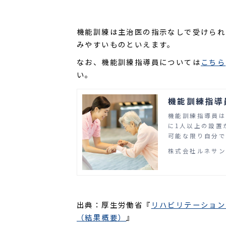
機能訓練は主治医の指示なしで受けられ
みやすいものといえます。
なお、機能訓練指導員については
こちら
い。
機能訓練指導
機能訓練指導員は
に1人以上の設置
可能な限り自分で
心身の状態に合わ
株式会社ルネサ
リ）を行います。
への説明など、さ
また、今後、介護
不足するといわれ
んでいる」「機
出典：厚生労働省『
リハビリテーション
者の方もいるので
（結果概要）
』
と効率化させる方