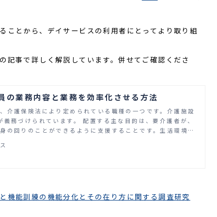
ることから、デイサービスの利用者にとってより取り組
の記事で詳しく解説しています。併せてご確認くださ
員の業務内容と業務を効率化させる方法
、介護保険法により定められている職種の一つです。介護施設
が義務づけられています。 配置する主な目的は、要介護者が、
身の回りのことができるように支援することです。生活環境や
せて、適切な機能訓練やリハビリテーション（以下、リハビ
ンス
 そのほか、機能訓練指導計画書の作成や、利用者とそのご家族
まざまな業務を行うため、業務が圧迫されることもあります。
職員の必要数が年々増加して、将来的に約69万人の介護職員が
ています。そのようななか、「機能訓練指導員の人手不足に悩
能訓練指導員の業務を効率化する方法を知りたい」と考える担当
と機能訓練の機能分化とその在り方に関する調査研究
はないでしょうか。 この記事では、機能訓練指導員の業務内容
法を紹介します。ぜひ参考にしてください。