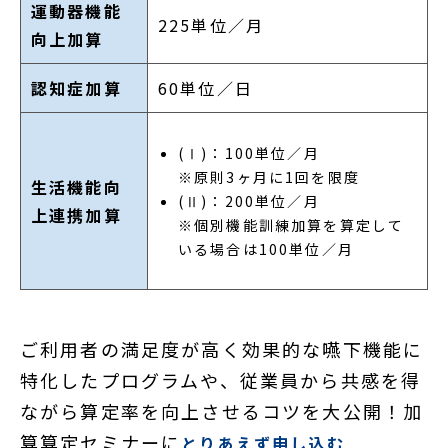
運動器機能
225単位／月
向上加算
認知症加算
60単位／日
(Ⅰ)：100単位／月
※原則3ヶ月に1回を限度
生活機能向
(Ⅱ)：200単位／月
上連携加算
※個別機能訓練加算を算定して
いる場合は100単位／月
ご利用者の満足度が高く効果的な嚥下機能に
特化したプログラムや、従業員から共感を得
ながら算定率を向上させるコツを大公開！加
算算定セミナーに
とりあえず申し込む