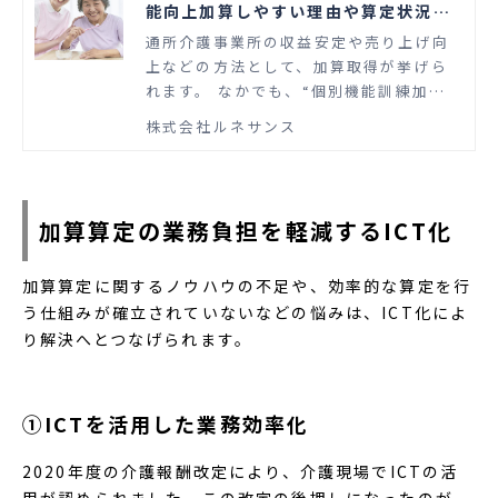
能向上加算しやすい理由や算定状況を
解説
通所介護事業所の収益安定や売り上げ向
上などの方法として、加算取得が挙げら
れます。 なかでも、“個別機能訓練加
算”と“口腔機能向上加算”は比較的算定し
株式会社ルネサンス
やすいといわれている加算です。しか
し、事業所の人員体制によっては個別機
能訓練加算の取得が難しい場合がありま
す。 この記事では、個別機能訓練加算の
加算算定の業務負担を軽減するICT化
課題や、口腔機能向上加算が取得しやす
い理由、おすすめのシステムなどについ
加算算定に関するノウハウの不足や、効率的な算定を行
て解説します。
う仕組みが確立されていないなどの悩みは、ICT化によ
り解決へとつなげられます。
①ICTを活用した業務効率化
2020年度の介護報酬改定により、介護現場でICTの活
用が認められました。この改定の後押しになったのが、