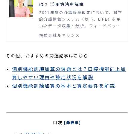
は？ 活用方法を解説
2021年度の介護報酬改定において、科学
的介護情報システム（以下、LIFE）を用
いたデータ収集・分析、フィードバック
の活用によるケアの質の向上を図る取組
株式会社ルネサンス
みが推進されました。 科学的介護とは、
科学的な裏づけ（エビデンス）に基づく
介護のことで、自立支援・重度化防止に
その他、おすすめの関連記事はこちら
役立つ質の高いサービス提供の推進を目
的としています。 担当者のなかには、「L
​​​​​​​個別機能訓練加算の課題とは？口腔機能向上加
IFEについて学びたい」「今後の業務に役
算しやすい理由や算定状況を解説
立てたい」とお考えの方もいるのではな
個別機能訓練加算の基本と算定要件を解説
いでしょうか。 この記事では、LIFEの基
本情報と活用方法について解説します。
目次
[非表示]