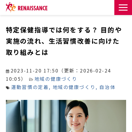
サービス一覧
特定保健指導では何をする？ 目的や
実施の流れ、生活習慣改善に向けた
課題・目的からサービスを探す
取り組みとは
導入事例
2023-11-20 17:50
（更新：
2026-02-24
お知らせ
10:05
）
地域の健康づくり
運動習慣の定着
地域の健康づくり
自治体
お役立ち記事一覧
お役立ち資料
イベント・セミナー