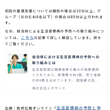
初回の面接支援については個別の場合は20分以上、グ
ループ（おおむね8名以下）の場合は80分以上行われま
す。
なお、自治体による生活習慣病の予防への取り組みにつ
こちら
いては、
の記事で詳しく解説しています。併せ
てご覧ください。
自治体における生活習慣病の予防への
取り組みとは
生活習慣病は健康長寿の最大の阻害要因
とされており、医療費の約3割、死亡者数
の約6割を占めています。 超高齢化社会
のわが国では、自治体において地域住民
株式会社ルネサンス
の健康寿命の延伸や医療費の適正化を図
るための施策の一環として、生活習慣病
の予防に取り組むことが求められます。
地域住民の健康管理に携わる自治体の担
生活習慣病の予防と早
出典：政府広報オンライン『