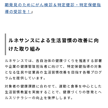
当者さまにおいては、「地域住民が生活
期発見のためにがん検診＆特定健診・特定保健指
習慣病に対してどのような意識を持って
導の受診を！
』
いるのか」「生活習慣病の対策にどのよ
うに取り組めばよいのか」などと疑問を
お持ちの方もいるのではないでしょう
か。この記事では、生活習慣病を予防す
るための自治体での取り組みについて解
ルネサンスによる生活習慣の改善に向
説します。
けた取り組み
ルネサンスでは、各自治体の健康づくりを推進する部署
や企業の健康管理担当者に向けて、特定保健指導の対象
となる住民や従業員の生活習慣改善を目指す各種プログ
ラムを提供しています。
対象者の健康課題に合わせて、運動と食事を中心とした
生活習慣教室を実施することで、健康づくりの啓発とヘ
ルスリテラシーの向上を後押しします。