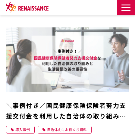
サービス一覧
課題・目的からサービスを探す
導入事例
お知らせ
お役立ち記事一覧
＼事例付き／国民健康保険保険者努力支
お役立ち資料
援交付金を利用した自治体の取り組みと
生活習慣改善の重要性
イベント・セミナー
導入事例
自治体向けお役立ち資料