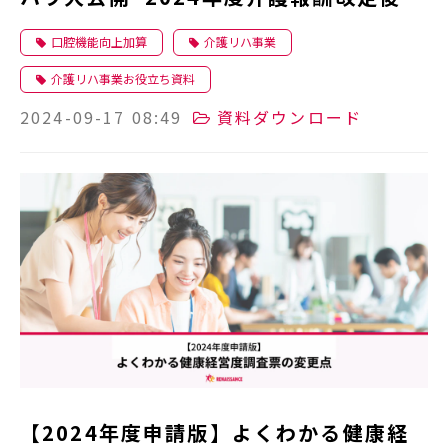
動向を踏まえて~
口腔機能向上加算
介護リハ事業
介護リハ事業お役立ち資料
2024-09-17 08:49
資料ダウンロード
【2024年度申請版】よくわかる健康経