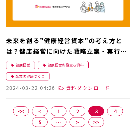
未来を創る”健康経営資本”の考え方と
は？健康経営に向けた戦略立案・実行の
ポイント
健康経営
健康経営お役立ち資料
企業の健康づくり
2024-03-22 04:26
資料ダウンロード
<<
<
1
2
3
4
5
…
>
>>