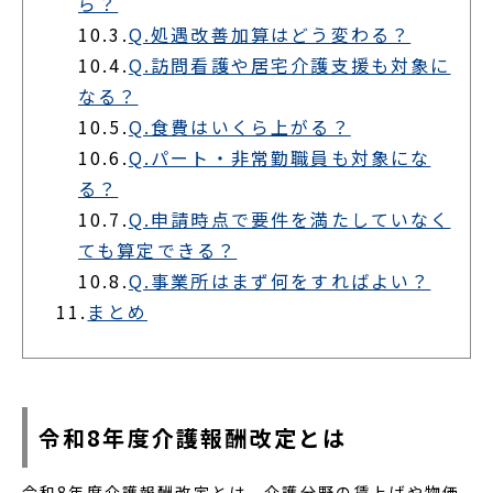
ら？
10.3.
Q.処遇改善加算はどう変わる？
10.4.
Q.訪問看護や居宅介護支援も対象に
なる？
10.5.
Q.食費はいくら上がる？
10.6.
Q.パート・非常勤職員も対象にな
る？
10.7.
Q.申請時点で要件を満たしていなく
ても算定できる？
10.8.
Q.事業所はまず何をすればよい？
11.
まとめ
令和8年度介護報酬改定とは
令和8年度介護報酬改定とは、介護分野の賃上げや物価