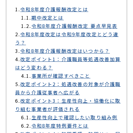
1.
令和8年度介護報酬改定とは
1.1.
期中改定とは
1.2.
令和8年度介護報酬改定 要点早見表
2.
令和8年度改定は令和9年度改定とどう違
う？
3.
令和8年度介護報酬改定はいつから？
4.
改定ポイント1：介護職員等処遇改善加算
はどう変わる？
4.1.
事業所が確認すべきこと
5.
改定ポイント2：処遇改善の対象が介護職
員から介護従事者へ広がる
6.
改定ポイント3：生産性向上・協働化に取
り組む事業者が評価される
6.1.
生産性向上で確認したい取り組み例
6.2.
令和8年度特例要件とは