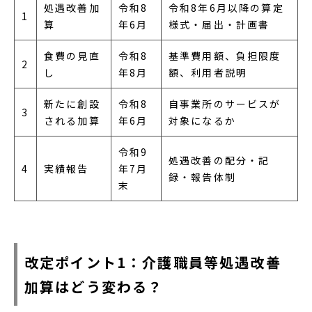
処遇改善加
令和8
令和8年6月以降の算定
1
算
年6月
様式・届出・計画書
食費の見直
令和8
基準費用額、負担限度
2
し
年8月
額、利用者説明
新たに創設
令和8
自事業所のサービスが
3
される加算
年6月
対象になるか
令和9
処遇改善の配分・記
4
実績報告
年7月
録・報告体制
末
改定ポイント1：介護職員等処遇改善
加算はどう変わる？