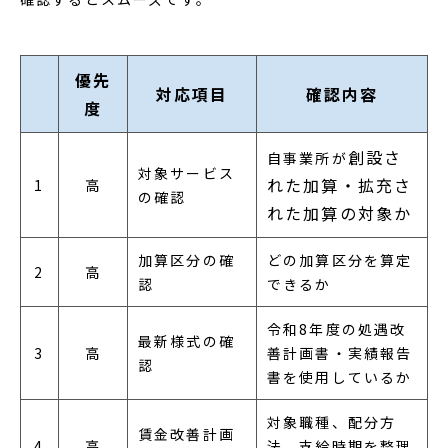
優先
対応項目
確認内容
度
創設さ
自事業所が
対象サービス
れた加算・拡充さ
1
高
の確認
れた加算の対象か
加算区分の確
どの加算区分を算定
2
高
認
できるか
令和8年度の処遇改
最新様式の確
3
高
善計画書・実績報告
認
書を使用しているか
対象職種、配分方
賃金改善計画
4
高
法、支給時期を整理