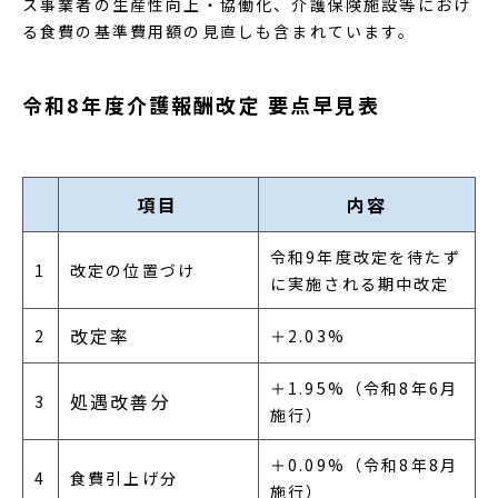
ス事業者の生産性向上・協働化、介護保険施設等におけ
る食費の基準費用額の見直しも含まれています。
令和8年度介護報酬改定 要点早見表
項目
内容
令和9年度改定を待たず
1
改定の位置づけ
に実施される期中改定
改定率
2
＋2.03%
＋1.95%（令和8年6月
処遇改善分
3
施行）
＋0.09%（令和8年8月
4
食費引上げ分
施行）