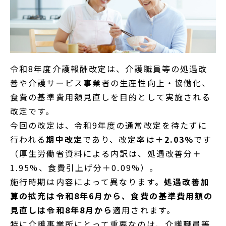
令和8年度介護報酬改定は、介護職員等の処遇改
善や介護サービス事業者の生産性向上・協働化、
食費の基準費用額見直しを目的として実施される
改定です。
今回の改定は、令和9年度の通常改定を待たずに
行われる
期中改定
であり、改定率は
＋2.03%
です
（厚生労働省資料による内訳は、処遇改善分＋
1.95%、食費引上げ分＋0.09%）。
施行時期は内容によって異なります。
処遇改善加
算の拡充は令和8年6月から、食費の基準費用額の
見直しは令和8年8月から
適用されます。
特に介護事業所にとって重要なのは、介護職員等