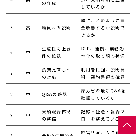
の作成
しているか
誰に、どのように賃
5
高
職員への説明
金改善するか説明で
きるか
生産性向上要
ICT、連携、業務効
6
中
件の確認
率化の取り組み状況
食費見直しへ
利用者負担、説明資
7
中
の対応
料、契約書類の確認
厚労省の最新Q&Aを
8
中
Q&Aの確認
確認しているか
実績報告体制
記録・証憑・報告フ
9
中
の整備
ローを整えているか
経営状況、人件費、
1
令和9年度改定