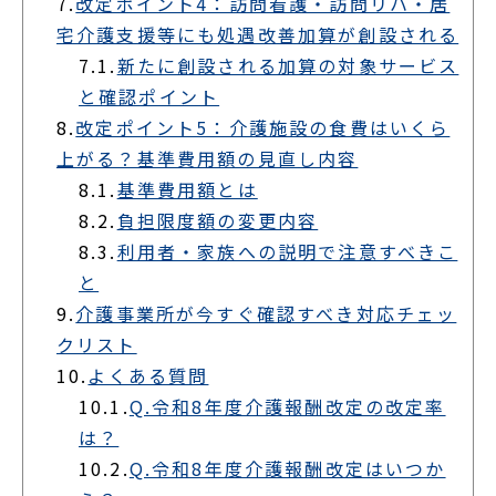
7.
改定ポイント4：訪問看護・訪問リハ・居
宅介護支援等にも処遇改善加算が創設される
7.1.
新たに創設される加算の対象サービス
と確認ポイント
8.
改定ポイント5：介護施設の食費はいくら
上がる？基準費用額の見直し内容
8.1.
基準費用額とは
8.2.
負担限度額の変更内容
8.3.
利用者・家族への説明で注意すべきこ
と
9.
介護事業所が今すぐ確認すべき対応チェッ
クリスト
10.
よくある質問
10.1.
Q.令和8年度介護報酬改定の改定率
は？
10.2.
Q.令和8年度介護報酬改定はいつか