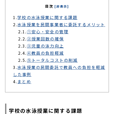
目次
[非表示]
1.
学校の水泳授業に関する課題
2.
水泳授業を民間事業者に委託するメリット
2.1.
①安心・安全の管理
2.2.
②授業回数の確保
2.3.
③児童の泳力向上
2.4.
④教員の負担軽減
2.5.
⑤トータルコストの削減
3.
水泳授業の民間委託で教員への負担を軽減
した事例
4.
まとめ
学校の水泳授業に関する課題