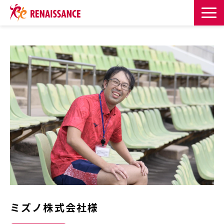
サービス一覧
課題・目的からサービスを探す
導入事例
お知らせ
お役立ち記事一覧
お役立ち資料
ミズノ株式会社様
イベント・セミナー