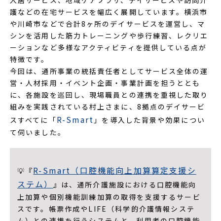
入居サービス、地域ケアプラザ、デイサービスや訪問介
護などの在宅サービスを幅広く展開しています。横浜市
や川崎市などで合計8ヶ所のデイサービスを運営し、マ
シンを活用した筋力トレーニングや歩行練習、レクリエ
ーションなど多様なアクティビティを提供している点が
特徴です。
今回は、通所事業の統括責任者としてサービス全体の運
営・人材採用・イベント企画・事業計画を担うととも
に、各施設を巡回し、現場職員との連携を重視した取り
組みを実践されている村上さまに、8拠点のデイサービ
R-Smart
スすべてに「
」を導入した背景や効果につい
て伺いました。
R-Smart（口腔機能向上加算算定支援シ
💡『
ステム）
』は、通所介護施設における口腔機能向
上加算や個別機能訓練加算の取得を支援するサービ
スです。帳票作成やLIFE（科学的介護情報システ
ム）との連携を行うシステムと、利用者の口腔機能