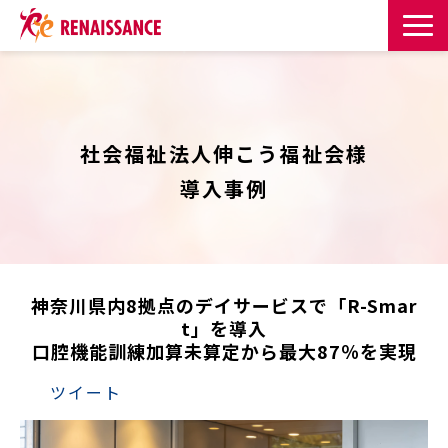
サービス一覧
課題・目的からサービスを探す
社会福祉法人伸こう福祉会様
導入事例
導入事例
お知らせ
神奈川県内8拠点のデイサービスで「R-Smar
お役立ち記事一覧
t」を導入
口腔機能訓練加算未算定から最大87％を実現
お役立ち資料
ツイート
イベント・セミナー