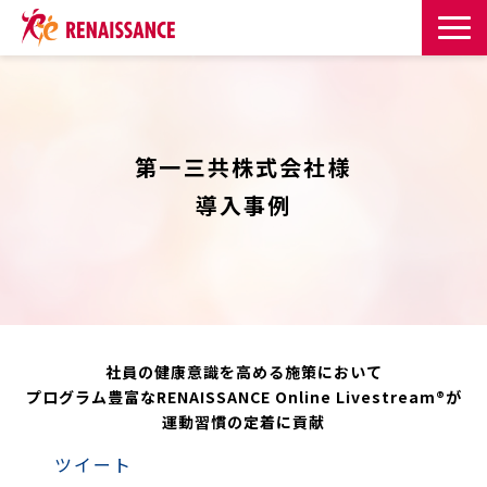
サービス一覧
課題・目的からサービスを探す
第一三共株式会社様
導入事例
導入事例
お知らせ
お役立ち記事一覧
社員の健康意識を高める施策において
お役立ち資料
プログラム豊富なRENAISSANCE Online Livestream®が
運動習慣の定着に貢献
イベント・セミナー
ツイート