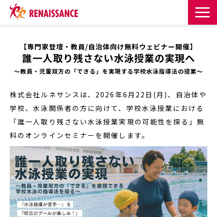
サービス一覧
【
専門家登壇・教員/自治体向け無料ウェビナー開催】
誰一人取り残さない水泳授業の実現へ
課題・目的からサービスを探す
～教員・児童双方の「できる」を実現する学校水泳指導法の提案～
導入事例
株式会社ルネサンスは、2026年6月22日(月)、自治体や
学校、水泳関係者の方に向けて、学校水泳授業における
お知らせ
「誰一人取り残さない水泳授業実現の可能性を探る」無
料のオンラインセミナーを開催します。
お役立ち記事一覧
お役立ち資料
イベント・セミナー