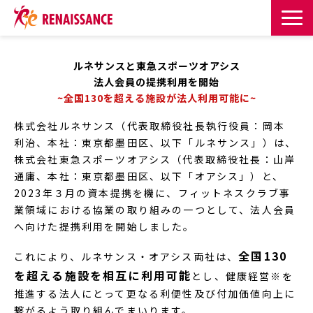
サービス一覧
ルネサンスと東急スポーツオアシス
法人会員の提携利用を開始
課題・目的からサービスを探す
~全国130を超える施設が法人利用可能に~
株式会社ルネサンス（代表取締役社長執行役員：岡本
導入事例
利治、本社：東京都墨田区、以下「ルネサンス」）は、
株式会社東急スポーツオアシス（代表取締役社長：山岸
お知らせ
通庸、本社：東京都墨田区、以下「オアシス」）と、
2023年３月の資本提携を機に、フィットネスクラブ事
業領域における協業の取り組みの一つとして、法人会員
お役立ち記事一覧
へ向けた提携利用を開始しました。
お役立ち資料
全国130
これにより、ルネサンス・オアシス両社は、
を超える施設を相互に利用可能
とし、健康経営※を
推進する法人にとって更なる利便性及び付加価値向上に
イベント・セミナー
繋がるよう取り組んでまいります。