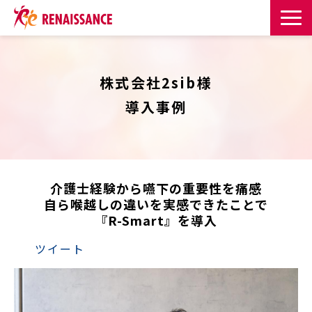
サービス一覧
株式会社2sib様
課題・目的からサービスを探す
導入事例
導入事例
お知らせ
介護士経験から嚥下の重要性を痛感
自ら喉越しの違いを実感できたことで
お役立ち記事一覧
『R-Smart』を導入
ツイート
お役立ち資料
イベント・セミナー