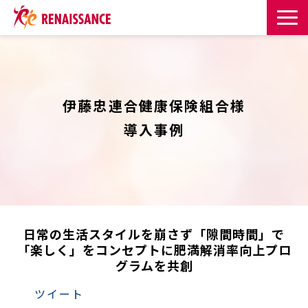
サービス一覧
課題・目的からサービスを探す
伊藤忠連合健康保険組合様
導入事例
導入事例
お知らせ
お役立ち記事一覧
日常の生活スタイルを崩さず「隙間時間」で
「楽しく」をコンセプトに肥満解消率向上プロ
お役立ち資料
グラムを共創
イベント・セミナー
ツイート