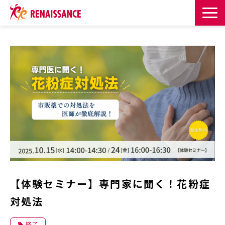
サービス一覧
課題・目的からサービスを探す
導入事例
お知らせ
お役立ち記事一覧
【体験セミナー】専門家に聞く！花粉症
お役立ち資料
対処法
イベント・セミナー
終了